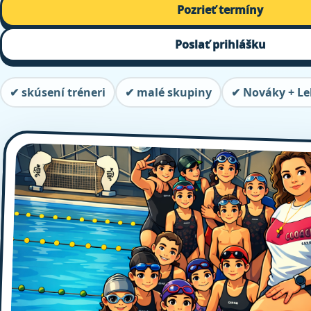
Pozrieť termíny
Poslať prihlášku
✔ skúsení tréneri
✔ malé skupiny
✔ Nováky + L