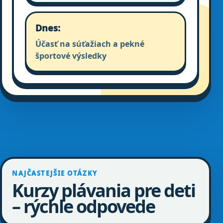
Dnes:
Účasť na súťažiach a pekné
športové výsledky
NAJČASTEJŠIE OTÁZKY
Kurzy plávania pre deti
– rýchle odpovede