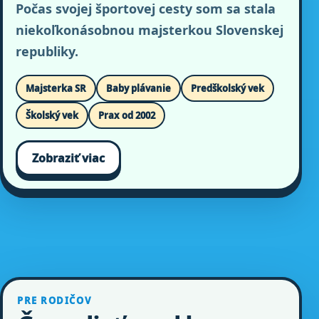
Počas svojej športovej cesty som sa stala
niekoľkonásobnou majsterkou Slovenskej
republiky.
Majsterka SR
Baby plávanie
Predškolský vek
Školský vek
Prax od 2002
Zobraziť viac
PRE RODIČOV