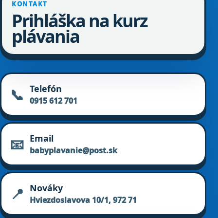
KONTAKT
Prihláška na kurz
plávania
Telefón
📞
0915 612 701
Email
📧
babyplavanie@post.sk
Nováky
📍
Hviezdoslavova 10/1, 972 71