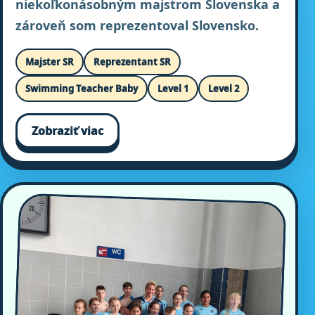
niekoľkonásobným majstrom Slovenska a
zároveň som reprezentoval Slovensko.
Majster SR
Reprezentant SR
Swimming Teacher Baby
Level 1
Level 2
Zobraziť viac