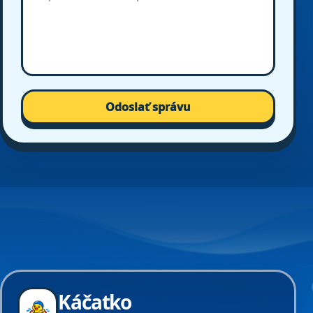
Odoslať správu
Káčatko